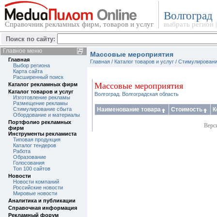
Волгоград
Справочник рекламных фирм, товаров и услуг
выбрать регион
Поиск по сайту:
Главное меню
Массовые мероприятия
Главная
Главная
/
Каталог товаров и услуг
/
Стимулировани
Выбор региона
Карта сайта
Расширенный поиск
Массовые мероприятия
Каталог рекламных фирм
Каталог товаров и услуг
Волгоград. Волгоградская область
Изготовление рекламы
Размещение рекламы
Стимулирование сбыта
Наименование товара
Стоимость
К
Обордование и материалы
Портфолио рекламных
Верс
фирм
Инструменты рекламиста
Типовая продукция
Каталог тендеров
Работа
Образование
Голосования
Топ 100 сайтов
Новости
Новости компаний
Российские новости
Мировые новости
Аналитика и публикации
Справочная информация
Рекламный форум